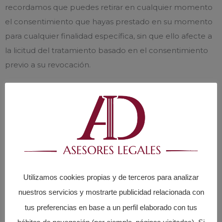
recordamos que puedes retirar en cualquier momento
el consentimiento que hayas prestado en su momento
para cualquier finalidad específica, sin que ello afecte a
la licitud del tratamiento basado en el consentimiento
previo a su revocación.
4.- Destinatarios
Los datos no se comunicarán a ningún tercero ajeno a
el responsable, salvo obligación legal o se te informe de
ello de forma expresa. Como encargados de
tratamiento que pueden tener acceso a los datos
personales del interesado, el Responsable tiene
Utilizamos cookies propias y de terceros para analizar
contratados los servicios de proveedores, con las que
nuestros servicios y mostrarte publicidad relacionada con
además tiene suscrito un contrato de encargado de
tus preferencias en base a un perfil elaborado con tus
tratamiento conforme a lo establecido en la normativa