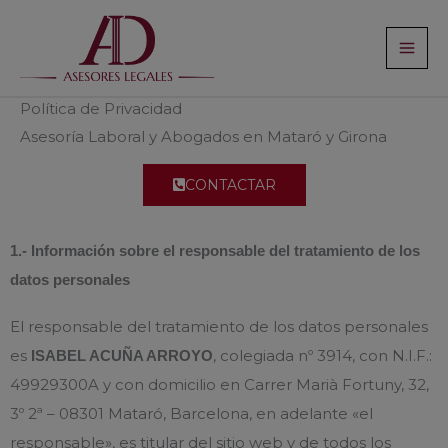
Ir
al
contenido
Política de Privacidad
Asesoría Laboral y Abogados en Mataró y Girona
CONTACTAR
1.- Información sobre el responsable del tratamiento de los
datos personales
El responsable del tratamiento de los datos personales
es
, colegiada nº 3914, con N.I.F.:
ISABEL ACUÑA ARROYO
49929300A y con domicilio en Carrer Marià Fortuny, 32,
3º 2ª – 08301 Mataró, Barcelona, en adelante «el
responsable», es titular del sitio web y de todos los